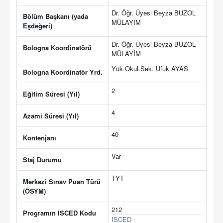
Dr. Öğr. Üyesi Beyza BUZOL
Bölüm Başkanı (yada
MÜLAYİM
Eşdeğeri)
Dr. Öğr. Üyesi Beyza BUZOL
Bologna Koordinatörü
MÜLAYİM
Yük.Okul.Sek. Ufuk AYAS
Bologna Koordinatör Yrd.
2
Eğitim Süresi (Yıl)
4
Azami Süresi (Yıl)
40
Kontenjanı
Var
Staj Durumu
TYT
Merkezi Sınav Puan Türü
(ÖSYM)
212
Programın ISCED Kodu
ISCED