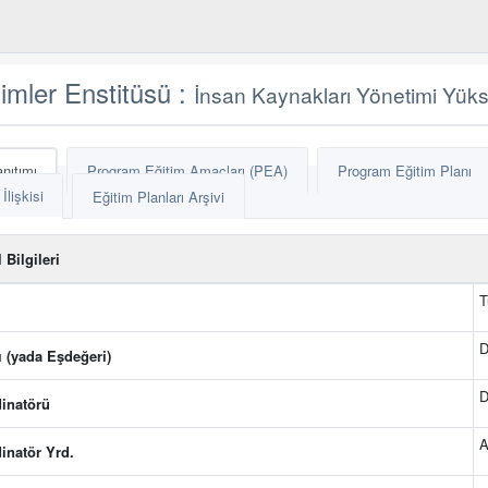
limler Enstitüsü :
İnsan Kaynakları Yönetimi Yükse
nıtımı
Program Eğitim Amaçları (PEA)
Program Eğitim Planı
lişkisi
Eğitim Planları Arşivi
Bilgileri
T
D
 (yada Eşdeğeri)
D
inatörü
A
inatör Yrd.