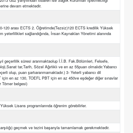
013 Güz yarıyılından itibaren ise Sağlık Kurumları İşletmeciliği
tlerine devam etmektedir.
90-120 arası ECTS 2. Öğretimde(Tezsiz)120 ECTS kredilik Yüksek
m yeterlilikleri sağlandığında, İnsan Kaynakları Yönetimi alanında
l geçerlilik süresi aranmaktaolup İ.İ.B. Fak.Bölümleri, Felsefe,
loji,Sanat tar,Tarih, Sözel Ağırlıklı ve en az 55puan olmalıdır.Yabancı
erli olup, puan şartıaranmamaktadır.) 3- Yeterli yabancı dil
çin en az 130, TOEFL PBT için en az 450ve eşdeğer diğer sınavlar
ir Tömer belgesi)
 Yüksek Lisans programlarında öğrenim görebilirler.
rşılığı) geçmek ve tezini başarıyla tamamlamak gerekmektedir.