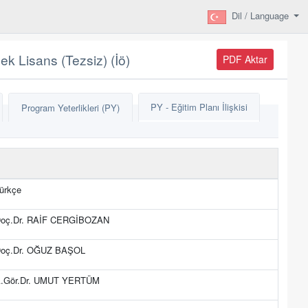
Dil / Language
k Lisans (Tezsiz) (İö)
PDF Aktar
PY - Eğitim Planı İlişkisi
Program Yeterlikleri (PY)
ürkçe
oç.Dr. RAİF CERGİBOZAN
oç.Dr. OĞUZ BAŞOL
.Gör.Dr. UMUT YERTÜM