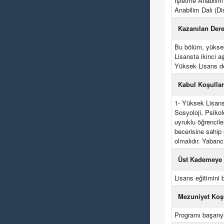
İşletme Anabilim 
Anabilim Dalı (Di
Kazanılan Der
Bu bölüm, yüksek
Lisansta ikinci a
Yüksek Lisans de
Kabul Koşullar
1- Yüksek Lisans 
Sosyoloji, Psikol
uyruklu öğrencile
becerisine sahi
olmalıdır. Yabanc
Üst Kademeye 
Lisans eğitimini
Mezuniyet Koşu
Programı başarıy