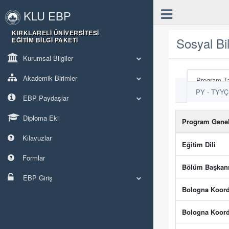
KLU EBP
KIRKLARELI ÜNIVERSITESI
Sosyal Bi
EĞITIM BILGI PAKETI
Kurumsal Bilgiler
Akademik Birimler
Program Ta
PY - TYYÇ İ
EBP Paydaşlar
Diploma Eki
Program Genel 
Kılavuzlar
Eğitim Dili
Formlar
Bölüm Başkanı
EBP Giriş
Bologna Koord
Bologna Koord