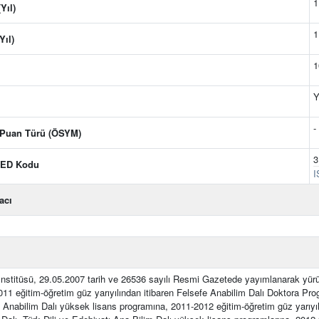
1
Yıl)
1
Yıl)
1
Y
-
 Puan Türü (ÖSYM)
3
CED Kodu
I
acı
nstitüsü, 29.05.2007 tarih ve 26536 sayılı Resmi Gazetede yayımlanarak yürürl
011 eğitim-öğretim güz yarıyılından itibaren Felsefe Anabilim Dalı Doktora Pr
h Anabilim Dalı yüksek lisans programına, 2011-2012 eğitim-öğretim güz yarıyılı