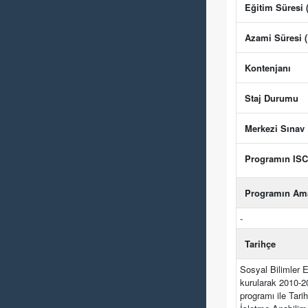
Eğitim Süresi (
Azami Süresi (
Kontenjanı
Staj Durumu
Merkezi Sınav
Programın IS
Programın Am
-
Tarihçe
Sosyal Bilimler E
kurularak 2010-2
programı ile Tari