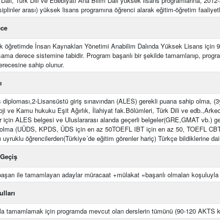
Dalı, Türk Dili ve Edebiyatı Ana Bilim Dalı yüksek lisans programlarına, 2012-2
siplinler arası) yüksek lisans programına öğrenci alarak eğitim-öğretim faaliye
ece
 öğretimde İnsan Kaynakları Yönetimi Anabilim Dalında Yüksek Lisans için 
şama derece sistemine tabidir. Program başarılı bir şekilde tamamlanıp, progra
recesine sahip olunur.
ı
diploması,2-Lisansüstü giriş sınavından (ALES) gerekli puana sahip olma, (3yı
oji ve Kamu hukuku Eşit Ağırlık, İlahiyat fak.Bölümleri, Türk Dili ve edb.,Arkeo
r için ALES belgesi ve Uluslararası alanda geçerli belgeler(GRE,GMAT vb.) geç
p olma (UÜDS, KPDS, ÜDS için en az 50TOEFL IBT için en az 50, TOEFL CBT i
ı uyruklu öğrencilerden(Türkiye´de eğitim görenler hariç) Türkçe bildiklerine da
Geçiş
 başarı ile tamamlayan adaylar müracaat +mülakat =başarılı olmaları koşuluyla
lları
la tamamlamak için programda mevcut olan derslerin tümünü (90-120 AKTS ka