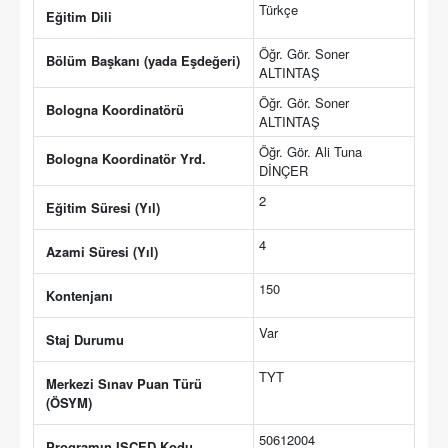
Türkçe
Eğitim Dili
Öğr. Gör. Soner
Bölüm Başkanı (yada Eşdeğeri)
ALTINTAŞ
Öğr. Gör. Soner
Bologna Koordinatörü
ALTINTAŞ
Öğr. Gör. Ali Tuna
Bologna Koordinatör Yrd.
DİNÇER
2
Eğitim Süresi (Yıl)
4
Azami Süresi (Yıl)
150
Kontenjanı
Var
Staj Durumu
TYT
Merkezi Sınav Puan Türü
(ÖSYM)
50612004
Programın ISCED Kodu