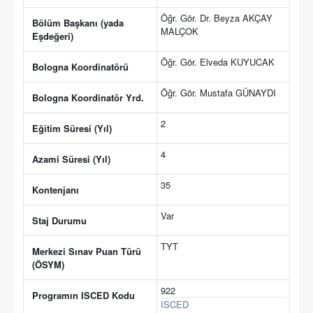
Öğr. Gör. Dr. Beyza AKÇAY
Bölüm Başkanı (yada
MALÇOK
Eşdeğeri)
Öğr. Gör. Elveda KUYUCAK
Bologna Koordinatörü
Öğr. Gör. Mustafa GÜNAYDI
Bologna Koordinatör Yrd.
2
Eğitim Süresi (Yıl)
4
Azami Süresi (Yıl)
35
Kontenjanı
Var
Staj Durumu
TYT
Merkezi Sınav Puan Türü
(ÖSYM)
922
Programın ISCED Kodu
ISCED